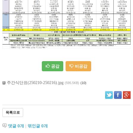
공감
비공감
주간식단표(250210-250216).jpg
(595.5KB)
(10)
목록으로
댓글
0
개
|
엮인글
0
개