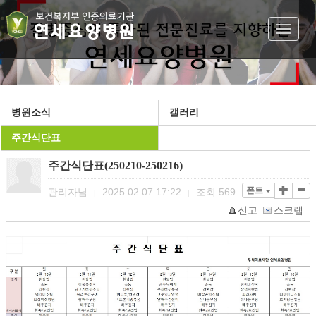
Toggle
navigat
병원소식
갤러리
주간식단표
주간식단표(250210-250216)
폰트
관리자님
2025.02.07 17:22
조회
569
|
|
신고
스크랩