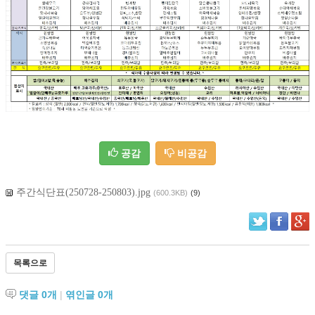
공감
비공감
주간식단표(250728-250803).jpg
(600.3KB)
(9)
목록으로
댓글
0
개
|
엮인글
0
개