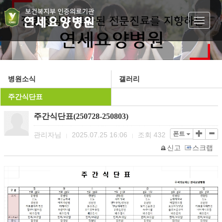
Toggle
navigat
병원소식
갤러리
주간식단표
주간식단표(250728-250803)
폰트
관리자님
2025.07.25 16:06
조회
432
|
|
신고
스크랩