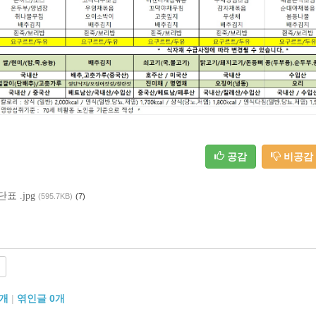
공감
비공감
표 .jpg
(595.7KB)
(7)
개
|
엮인글
0
개