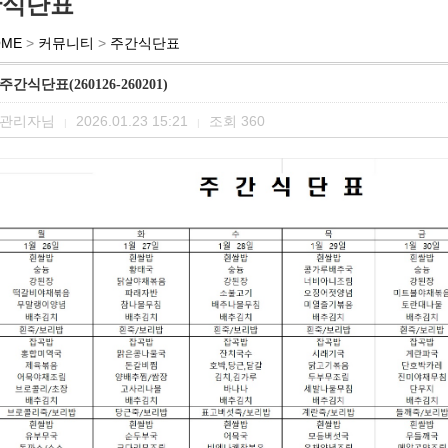
간식단표
OME
>
커뮤니티
>
주간식단표
주간식단표(260126-260201)
관리자님
2026.01.23 15:21
조회
360
|
|