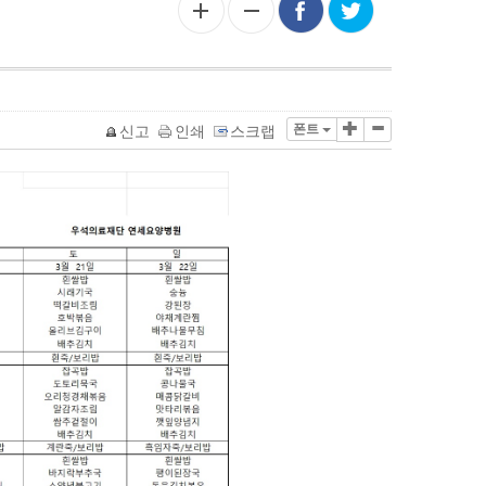
폰트
신고
인쇄
스크랩