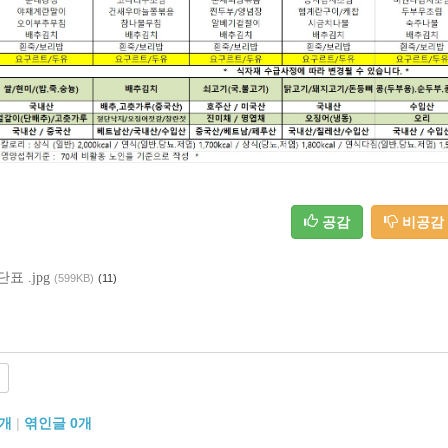
공감
비공감
표 .jpg
(599KB)
(11)
개
|
엮인글
0
개