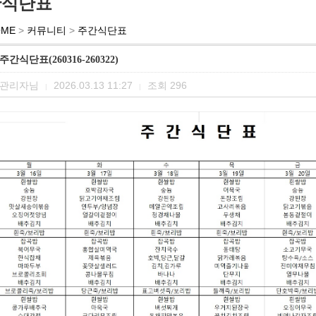
간식단표
OME
>
커뮤니티
>
주간식단표
주간식단표(260316-260322)
관리자님
2026.03.13 11:27
조회
296
|
|