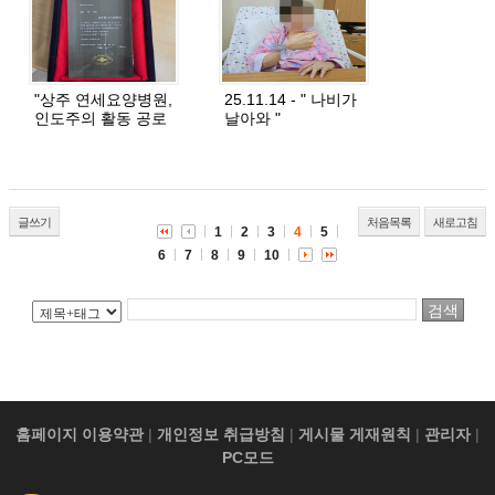
"상주 연세요양병원,
25.11.14 - " 나비가
인도주의 활동 공로
날아와 "
로 감사패 받아"
글쓰기
처음목록
새로고침
1
2
3
4
5
6
7
8
9
10
홈페이지 이용약관
|
개인정보 취급방침
|
게시물 게재원칙
|
관리자
|
PC모드