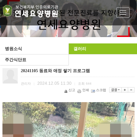
Toggle
navigat
병원소식
갤러리
주간식단표
20241105 동료와 애정 쌓기 프로그램
2024.12.05 11:30
관리자
조회
644
|
|
신고
인쇄
스크랩