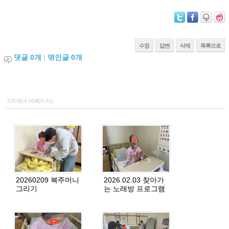
수정
답변
삭제
목록으로
댓글
0
개
|
엮인글
0
개
320개(4/16페이지)
20260209 복주머니
2026.02.03 찾아가
그리기
는 노래방 프로그램