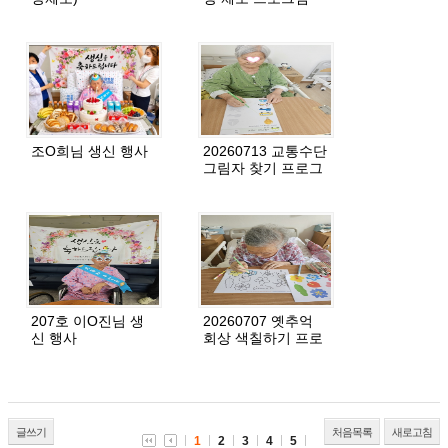
조O희님 생신 행사
20260713 교통수단
그림자 찾기 프로그
램
207호 이O진님 생
20260707 옛추억
신 행사
회상 색칠하기 프로
그램
글쓰기
처음목록
새로고침
1
2
3
4
5