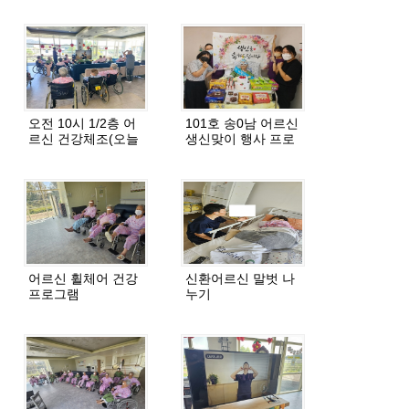
오전 10시 1/2층 어
101호 송0남 어르신
르신 건강체조(오늘
생신맞이 행사 프로
은 만석)
그램
어르신 휠체어 건강
신환어르신 말벗 나
프로그램
누기