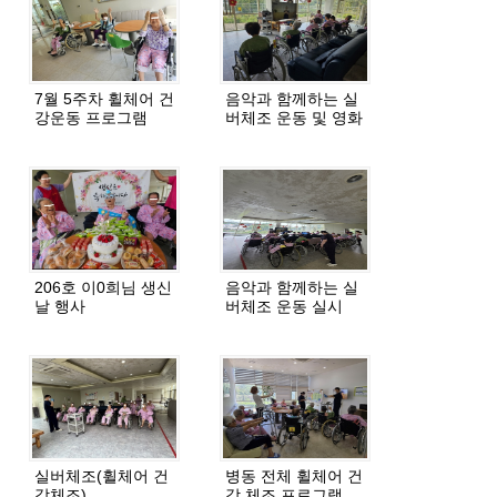
7월 5주차 휠체어 건
음악과 함께하는 실
강운동 프로그램
버체조 운동 및 영화
관람
206호 이0희님 생신
음악과 함께하는 실
날 행사
버체조 운동 실시
실버체조(휠체어 건
병동 전체 휠체어 건
강체조)
강 체조 프로그램