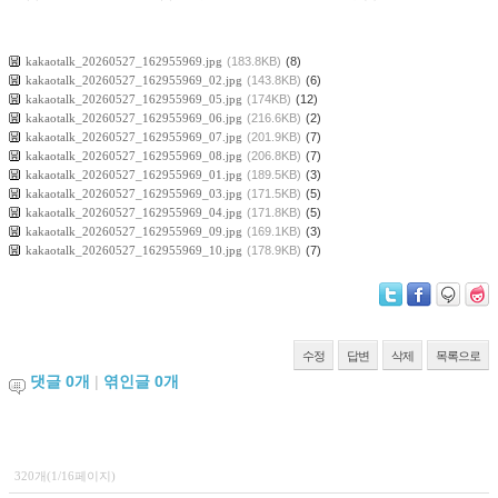
kakaotalk_20260527_162955969.jpg
(183.8KB)
(8)
kakaotalk_20260527_162955969_02.jpg
(143.8KB)
(6)
kakaotalk_20260527_162955969_05.jpg
(174KB)
(12)
kakaotalk_20260527_162955969_06.jpg
(216.6KB)
(2)
kakaotalk_20260527_162955969_07.jpg
(201.9KB)
(7)
kakaotalk_20260527_162955969_08.jpg
(206.8KB)
(7)
kakaotalk_20260527_162955969_01.jpg
(189.5KB)
(3)
kakaotalk_20260527_162955969_03.jpg
(171.5KB)
(5)
kakaotalk_20260527_162955969_04.jpg
(171.8KB)
(5)
kakaotalk_20260527_162955969_09.jpg
(169.1KB)
(3)
kakaotalk_20260527_162955969_10.jpg
(178.9KB)
(7)
수정
답변
삭제
목록으로
댓글
0
개
|
엮인글
0
개
320개(1/16페이지)