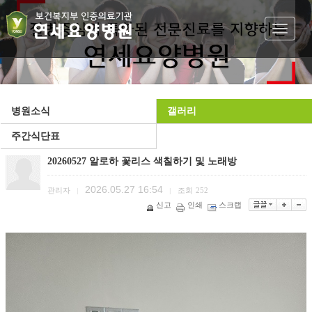
Toggle
navigat
병원소식
갤러리
주간식단표
20260527 알로하 꽃리스 색칠하기 및 노래방
2026.05.27 16:54
관리자
조회
252
|
|
신고
인쇄
스크랩