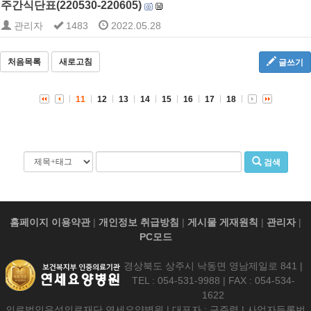
주간식단표(220530-220605)
관리자
1483
2022.05.28
처음목록
새로고침
글쓰기
11
12
13
14
15
16
17
18
검색
홈페이지 이용약관
|
개인정보 취급방침
|
게시물 게재원칙
|
관리자
|
PC모드
경상북도 상주시 낙동면 영남제일로 841 |
TEL : 054-531-9988 | FAX : 054-534-
1622
의료법인우석의료재단 연세요양병원 | 대표자 : 구주령 | 사업자등록번