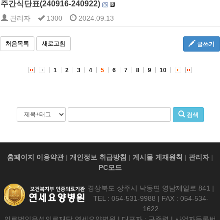
주간식단표(240916-240922)
관리자
1300
2024.09.13
처음목록
새로고침
글쓰기
1
2
3
4
5
6
7
8
9
10
검색
홈페이지 이용약관
|
개인정보 취급방침
|
게시물 게재원칙
|
관리자
|
PC모드
경상북도 상주시 낙동면 영남제일로 841 |
TEL : 054-531-9988 | FAX : 054-534-
1622
의료법인우석의료재단 연세요양병원 | 대표자 : 구주령 | 사업자등록번