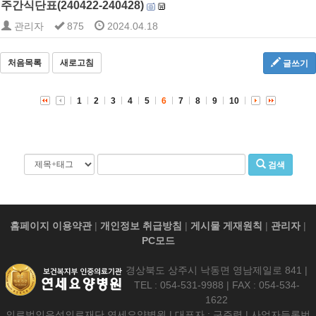
주간식단표(240422-240428)
관리자
875
2024.04.18
처음목록
새로고침
글쓰기
1
2
3
4
5
6
7
8
9
10
검색
홈페이지 이용약관
|
개인정보 취급방침
|
게시물 게재원칙
|
관리자
|
PC모드
경상북도 상주시 낙동면 영남제일로 841 |
TEL : 054-531-9988 | FAX : 054-534-
1622
의료법인우석의료재단 연세요양병원 | 대표자 : 구주령 | 사업자등록번