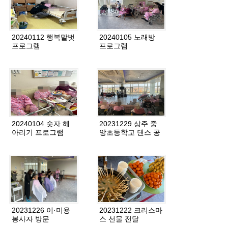
20240112 행복말벗
20240105 노래방
프로그램
프로그램
20240104 숫자 헤
20231229 상주 중
아리기 프로그램
앙초등학교 댄스 공
연
20231226 이·미용
20231222 크리스마
봉사자 방문
스 선물 전달