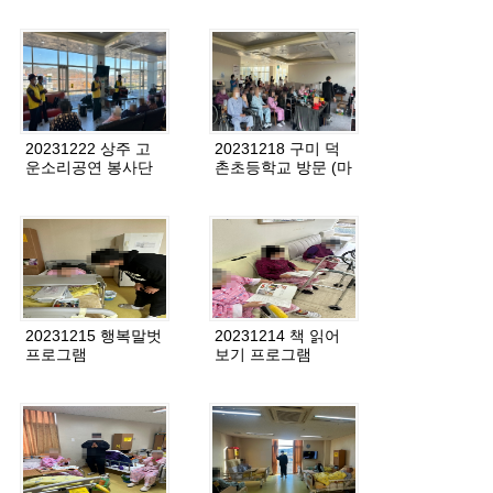
20231222 상주 고
20231218 구미 덕
운소리공연 봉사단
촌초등학교 방문 (마
방문
술 공연)
20231215 행복말벗
20231214 책 읽어
프로그램
보기 프로그램