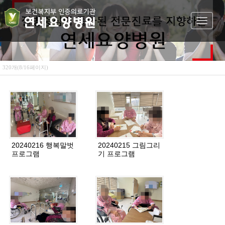
Toggle
navigat
320개(8/16페이지)
20240216 행복말벗
20240215 그림그리
프로그램
기 프로그램