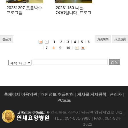
20231207 웃음박수
20231130 나는
프로그램
OOO입니다. 프로그
램
글쓰기
처음목록
새로고침
1
2
3
4
5
6
7
8
9
10
홈페이지 이용약관
|
개인정보 취급방침
|
게시물 게재원칙
|
관리자
|
PC모드
경상북도 상주시 낙동면 영남제일로 841 |
TEL : 054-531-9988 | FAX : 054-534-
1622