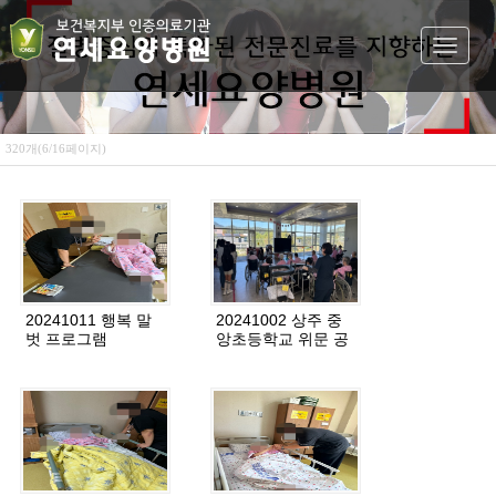
Toggle
navigat
320개(6/16페이지)
20241011 행복 말
20241002 상주 중
벗 프로그램
앙초등학교 위문 공
연