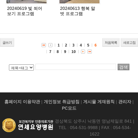
20240619 빛 쐬어
20240613 행복 말
보기 프로그램
벗 프로그램
글쓰기
처음목록
새로고침
1
2
3
4
5
6
7
8
9
10
홈페이지 이용약관
|
개인정보 취급방침
|
게시물 게재원칙
|
관리자
|
PC모드
경상북도 상주시 낙동면 영남제일로 841 |
TEL : 054-531-9988 | FAX : 054-534-
1622